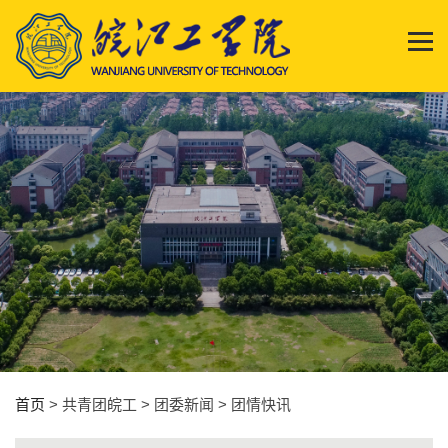
首页
> 共青团皖工 > 团委新闻 > 团情快讯