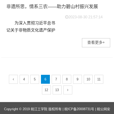
非遗所思，情系三农——助力碧山村振兴发展
2023-08-30 21:57:14
为深入贯彻习近平总书
记关于非物质文化遗产保护
和乡村振兴重要指示精神，6
查看更多+
月29日至7月3日，皖江工学
院“三下乡暑期社会实践活
动”小分队前往碧山村展开实
践调研...
4
5
6
7
8
9
10
11
12
13
Copyright © 2019 皖江工学院 版权所有 |
皖ICP备20008731号
|
皖公网安