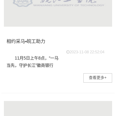
相约采马•皖工助力
2023-11-08 22:52:04
11月5日上午8点，“一马
当先，守护长江”徽商银行
&middot;2023马鞍山采石矶
查看更多+
半程马拉松在采石矶景区北
门鸣枪开跑，来自全国各地
的1.5万余名跑者齐聚马鞍
山，畅跑诗城...