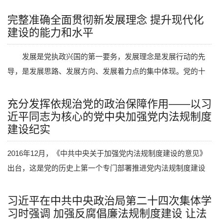
分级分类监管试点省市。 以信用为基础的新型监管机制按
照.....
完整准确全面贯彻新发展理念 提升现代化
建设的能力和水平
发展是党执政兴国的第一要务，发展理念是发展行动的先
导，是发展思路、发展方向、发展着力点的集中体现。党的十
八大以来，习近平总书记深刻分析国内外发展大势，对经济社
会发展.....
充分发挥依规治党的政治保障作用——以习
近平同志为核心的党中央加强党内法规制度
建设纪实
2016年12月，《中共中央关于加强党内法规制度建设的意见》
出台，这是党的历史上第一个专门部署推进党内法规制度建设
的中央文件。该意见开宗明义：“治国必先治党，治党.....
习近平在中共中央政治局第二十四次集体学
习时强调 加强反腐倡廉法规制度建设 让法