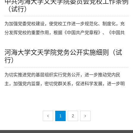
中共河海大学文天学院委员会党校工作条例
（试行）
为加强党委党校建设，使党校工作进一步规范化、制度化，充
分发挥党校的重要作用，根据《中国共产党章程》、《中国共
产党党校工作暂行条例》、《中国共产党普通高等学校基层组
织工作条例》等有关文件精神，结合学院实际，制定本条
河海大学文天学院党务公开实施细则（试
行）
例。.....
为切实推进党的基层组织实行党务公开，进一步推动党内民
主，加强党内监督，密切党群关系，促进科学发展，进一步明
确和规范党务公开的内容、形式和程序，实现党务公开的程序
化、制度化和规范化，根据《中国共产党章程》、《中国共产
党党内监督条例(试行)》、《中国共产党党员权利保障条例》等
1
2
党内法规和中央《关于党的基层组织实行党务公开的意见》，
结合我院实际，制定本细则。.....