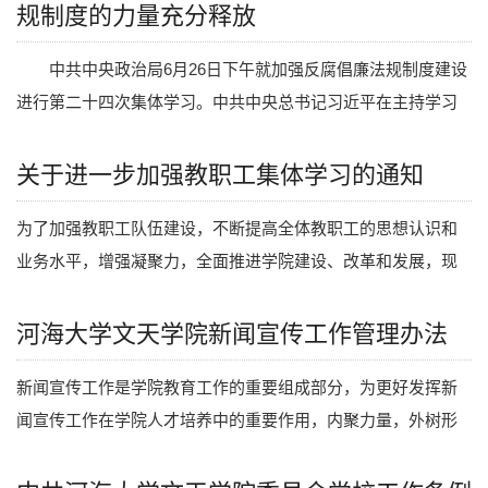
规制度的力量充分释放
中共中央政治局6月26日下午就加强反腐倡廉法规制度建设
进行第二十四次集体学习。中共中央总书记习近平在主持学习
时强调，我们党长期执政，既具有巨大政治优势，也面临严峻
挑.....
关于进一步加强教职工集体学习的通知
为了加强教职工队伍建设，不断提高全体教职工的思想认识和
业务水平，增强凝聚力，全面推进学院建设、改革和发展，现
就进一步加强教职工集体学习，通知如下.....
河海大学文天学院新闻宣传工作管理办法
新闻宣传工作是学院教育工作的重要组成部分，为更好发挥新
闻宣传工作在学院人才培养中的重要作用，内聚力量，外树形
象，实现新闻宣传工作管理的制度化、科学化、规范化，特制
定本办法。.....