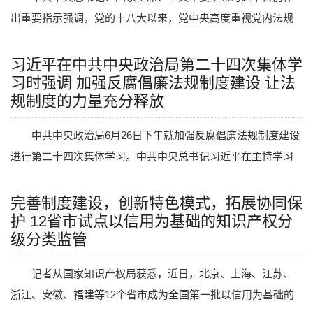
出重要指示强调，党的十八大以来，党中央高度重视党内法规
制度建设，推动这项工作取得重要进展和成效。加强党内法规
制度.....
习近平在中共中央政治局第二十四次集体学
习时强调 加强反腐倡廉法规制度建设 让法
规制度的力量充分释放
中共中央政治局6月26日下午就加强反腐倡廉法规制度建设
进行第二十四次集体学习。中共中央总书记习近平在主持学习
时强调，我们党长期执政，既具有巨大政治优势，也面临严峻
挑.....
完善制度建设，创新特色模式，拓展协同保
护 12省市试点以信用为基础的知识产权分
级分类监管
记者从国家知识产权局获悉，近日，北京、上海、江苏、
浙江、安徽、福建等12个省市成为全国第一批以信用为基础的