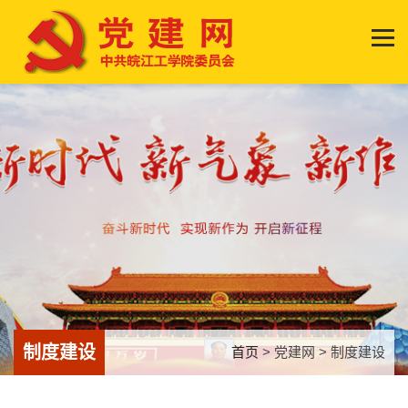
制度建设
首页
> 党建网 > 制度建设