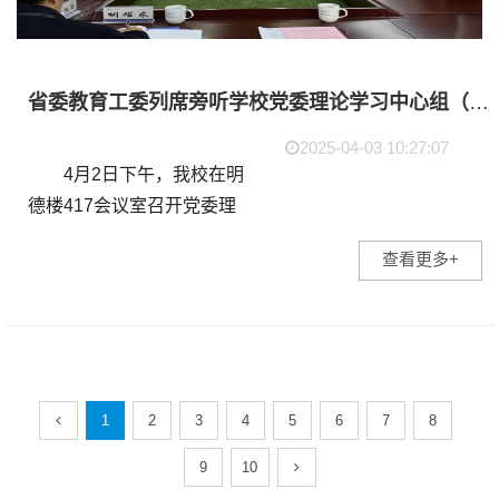
省委教育工委列席旁听学校党委理论学习中心组（扩大）学习会
2025-04-03 10:27:07
4月2日下午，我校在明
德楼417会议室召开党委理
论学习中心组(扩大)会议。
查看更多+
省委教育工委组干处处长朱
玉华，组干处一级主任科员
王晗到会旁听指导。校领
导、党委委员、纪委委员...
1
2
3
4
5
6
7
8
9
10