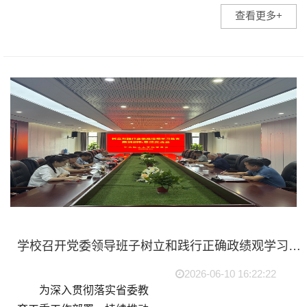
召开庆祝中国共产党成立
查看更多+
105周年暨“两优一先”表彰大
会。董事长朱洪高，省督导
专员、校党委书记丁家云，
校长阮怀宁，...
学校召开党委领导班子树立和践行正确政绩观学习教育案例剖析思想交流会
2026-06-10 16:22:22
为深入贯彻落实省委教