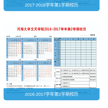
2017-2018学年第1学期校历
点击查看+
2016-2017学年第2学期校历