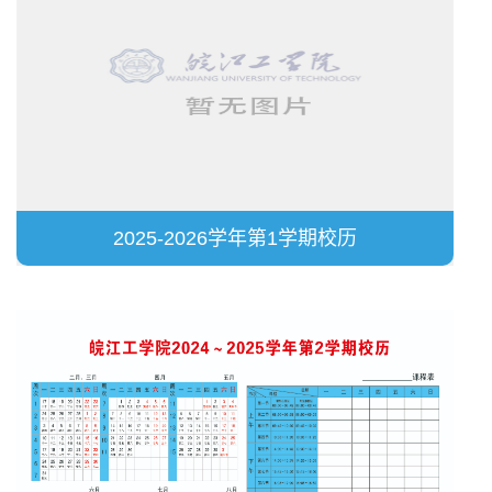
点击查看+
2025-2026学年第1学期校历