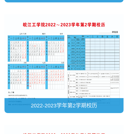
点击查看+
2022-2023学年第2学期校历