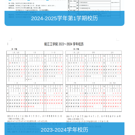
2024-2025学年第1学期校历
点击查看+
2023-2024学年校历