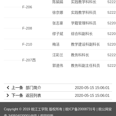
陈娟娟
实践教学科科长
5222
F-206
徐京娜
实践教学科科员
5222
张志豪
学籍管理科科员
5220
F-208
缪子斌
综合科副科长
5220
F-210
梅洁
教学建设科副科长
5220
汪彩兰
教务科科长
5222
F-207西
郭道伟
教务科副主任科员
5222
上一条
部门简介
2020-05-15 15:06:01
下一条
返回列表
2020-05-15 15:06:01
Copyright © 2019 皖江工学院 版权所有 |
皖ICP备20008731号
|
皖公网安
备 34050402000148号
|
返回旧版