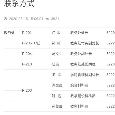
联系方式
2020-05-15 15:06:01
13921
教务处
F-201
江 冰
教务处处长
5220
F-205（东）
孙 娴
教务处常务副处长
5222
F-204
葛文生
教务处副处长
5222
F-210
杜岚
教务处处长助理
5220
陈 滢
学籍管理科副科长
5222
许晨晨
综合科科员
5222
F-203
姚 远
教学建设科科员
5222
孙姜珊
教务科科员
5222