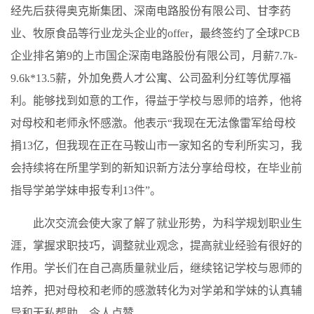
经先后获得奥克斯集团、深南电路股份有限公司、甘李药
业、牧原食品等行业龙头企业的offer，最终签约了全球PCB
企业排名第9的上市国企深南电路股份有限公司，月薪7.7k-
9.6k*13.5薪，外加免费人才公寓、公司盈利分红等优厚福
利。能够找到如意的工作，得益于学校与恩师的培养，他将
对母校和老师永怀感激。他表示“我现在无法像雷军给母校
捐13亿，但我现在正在马鞍山市一家知名的专利所实习，我
会持续将在所里学到的新知识新方法分享给母校，在毕业前
指导学弟学妹申报专利13件”。
此次交流会使大家了解了就业形势，为科学规划职业生
涯，掌握求职技巧，调整就业观念，提高就业经验有很好的
作用。学长们在自己高质量就业后，继续铭记学校与恩师的
培养，把对母校和老师的感激转化为对学弟和学妹的认真辅
导和无私帮助，令人点赞。