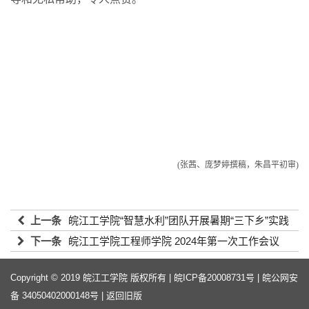
(张茜、庞梦婷撰稿，朱昌平初审)
上一条
皖江工学院“智慧水利”团队开展暑期“三下乡”实践
活动
下一条
皖江工学院工程师学院 2024年第一次工作会议
2023-12-13 14:15:49
2023-12-13 14:15:49
Copyright © 2019 皖江工学院 版权所有 |
皖ICP备20008731号
|
皖公网安
备 34050402000148号
|
返回旧版