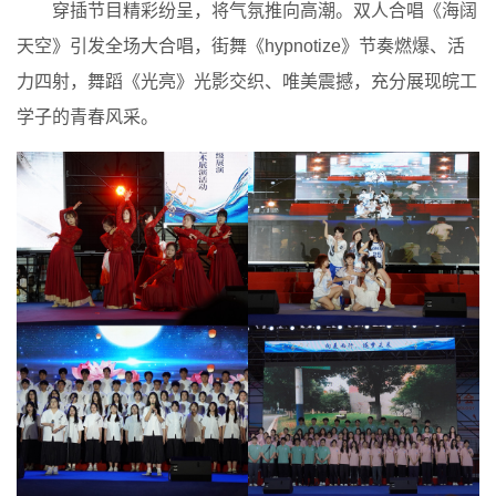
穿插节目精彩纷呈，将气氛推向高潮。双人合唱《海阔
天空》引发全场大合唱，街舞《hypnotize》节奏燃爆、活
力四射，舞蹈《光亮》光影交织、唯美震撼，充分展现皖工
学子的青春风采。