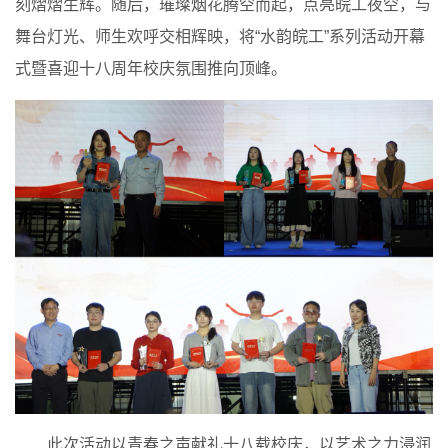
刻熠熠生辉。随后，璀璨烟花腾空而起，点亮皖工夜空，与
舞台灯光、师生欢呼交相辉映，将“水韵皖工”系列活动开幕
式暨喜迎十八周年校庆氛围推向顶峰。
此次活动以青春之声献礼十八载校庆，以艺术之力浸润