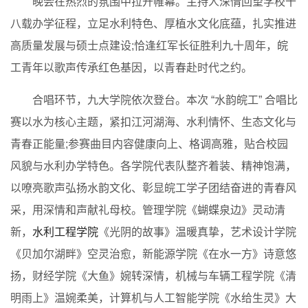
晚会在热烈的氛围中拉开帷幕。主持人深情回望学校十
八载办学征程，立足水利特色、厚植水文化底蕴，扎实推进
高质量发展与硕士点建设;恰逢红军长征胜利九十周年，皖
工青年以歌声传承红色基因，以青春赴时代之约。
合唱环节，九大学院依次登台。本次 “水韵皖工” 合唱比
赛以水为核心主题，紧扣江河湖海、水利情怀、生态文化与
青春正能量;参赛曲目内容健康向上、格调高雅，贴合校园
风貌与水利办学特色。各学院代表队整齐着装、精神饱满，
以嘹亮歌声弘扬水韵文化、彰显皖工学子团结奋进的青春风
采，用深情和声献礼母校。管理学院《蝴蝶泉边》灵动清
新，
水利工程学院
《光阴的故事》温暖真挚，艺术设计学院
《贝加尔湖畔》空灵治愈，新能源学院《在水一方》诗意悠
扬，财经学院《大鱼》婉转深情，机械与车辆工程学院《清
明雨上》温婉柔美，计算机与人工智能学院《水给生灵》大