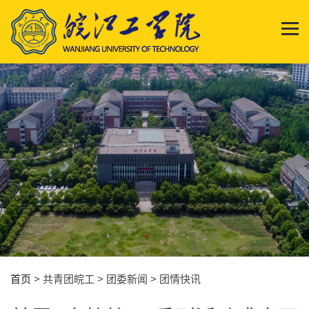
首页
> 共青团皖工 > 团委新闻 > 团情快讯