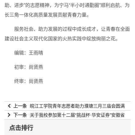
助、进步”的志愿精神，为宁马“半小时通勤圈”顺利启航、为
长三角一体化高质量发展贡献青春力量。
服务社会、助力发展的过程中成长成才，让青春在全面
建设社会主义现代化国家的火热实践中绽放绚丽之花。
编辑：王雨晴
初审：尚贤燕
终审：尚贤燕
上一条
皖江工学院青年志愿者助力濮塘三月三庙会圆满
举办
下一条
关于我校参加第十二届“挑战杯·华安证券”安徽省
2026-04-23 17:56:03
大学生创业计划竞赛名单的公示
2026-04-23 17:56:03
点击排行