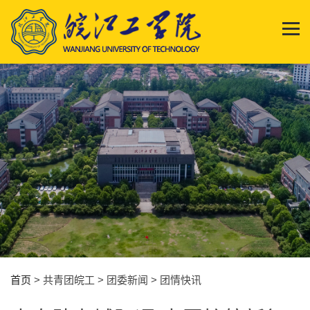
首页
> 共青团皖工 > 团委新闻 > 团情快讯