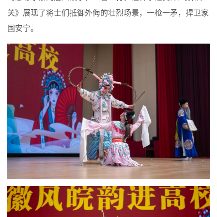
关》展现了将士们抵御外侮的壮烈场景，一枪一矛，捍卫家
国安宁。