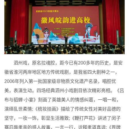
泗州戏，原名拉魂腔，距今已有200多年的历史，是安
徽省淮河两岸地区地方传统戏剧，是我省四大剧种之一，
2006年列入第一批国家级非物质文化遗产名录，唱腔优
美，表演生动。四场经典泗州小戏剧目依次精彩亮相。《吕
布与貂蝉·小宴》刻画了英雄美人的情感纠葛，一唱一和，
演绎乱世柔情;《梳妆挂画》描绘了传统女性对美好品德的
坚守，一妆一饰，彰显生活雅致;《鞭打芦花》讲述了闵子
骞忍辱孝亲的感人故事，一言一行，诠释孝道真谛;《界牌