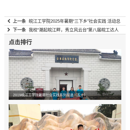
上一条
皖江工学院2025年暑期“三下乡”社会实践 活动总
结暨表彰大会圆满举行
下一条
我校“潮起皖江畔，秀立风云台”第八届皖工达人
2025-12-05 11:30:07
秀圆满落幕
2025-12-05 11:30:07
点击排行
2019皖江工学院暑期社会实践系列报道（五十）