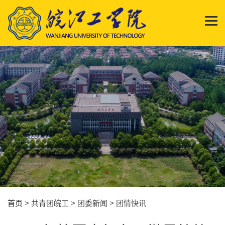
首页
> 共青团皖工 > 团委新闻 > 团情快讯