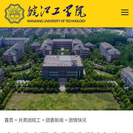
首页
> 共青团皖工 > 团委新闻 > 团情快讯