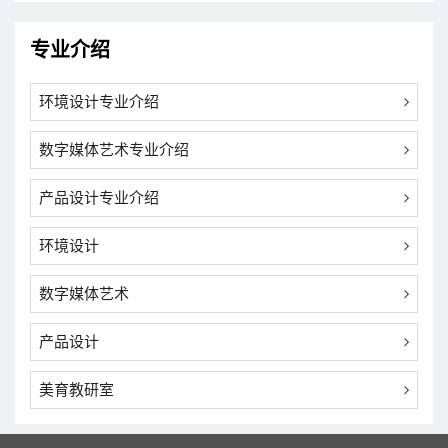
专业介绍
环境设计专业介绍
数字媒体艺术专业介绍
产品设计专业介绍
环境设计
数字媒体艺术
产品设计
美育教研室