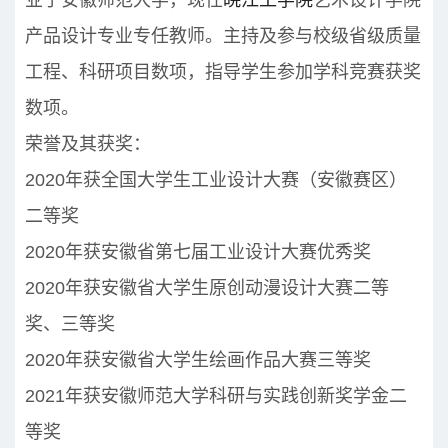
业于安徽师范大学，现任
皖江工学院
艺术设计学院
产品设计专业专任教师。主持及参与校级省级质量
工程、科研项目数项，指导学生参加学科竞赛获奖
数项。
荣誉及其获奖：
2020年获全国大学生工业设计大赛（安徽赛区）
二等奖
2020年获安徽省第七届工业设计大赛优秀奖
2020年获安徽省大学生原创动漫设计大赛二等
奖、三等奖
2020年获安徽省大学生绘画作品大赛三等奖
2021年获安徽师范大学科研与实践创新奖学金二
等奖