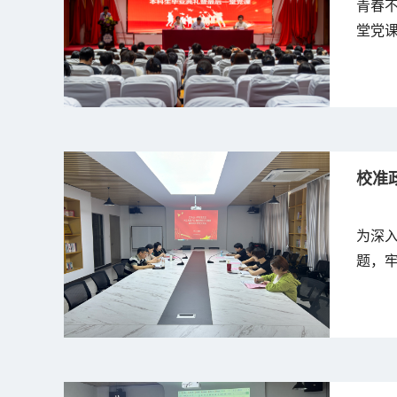
青春不
堂党课
毕业生
校准
为深
题，牢
楼2
梅主
加本次