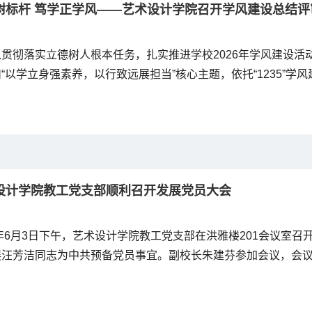
树标杆 笃学正学风——艺术设计学院召开学风建设总结评
贯彻落实立德树人根本任务，扎实推进学校2026年学风建设活
“以学立身强素养，以行致远展担当”核心主题，依托“1235”学
日上午在学院203会议室召开“学风标兵”、“优良学风自律班”、“
站式学生社区活动”等活动专项评审及学院特色活动总结工作。学
面激活优良学风内生动力。...
设计学院教工党支部顺利召开发展党员大会
6年6月3日下午，艺术设计学院教工党支部在洪雅楼201会议室
展汪芳洁同志为中共预备党员事宜。副校长朱建芬参加会议，会
..