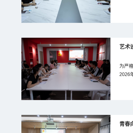
学生党
艺术
为严
202
党总
部书记
青春