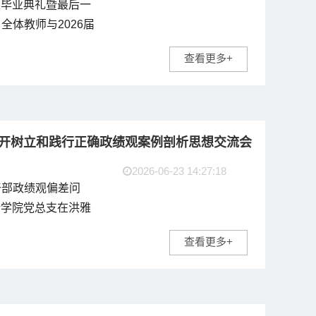
生毕业典礼暨最后一
体教师与2026届
记张亚梅主持。...
查看更多+
召开树立和践行正确政绩观案例剖析思想交流会
2026-06-23 14:27:18
干部政绩观偏差问
计学院党总支在洪雅
由学院党总支书记张亚
查看更多+
员、领导班子成员参