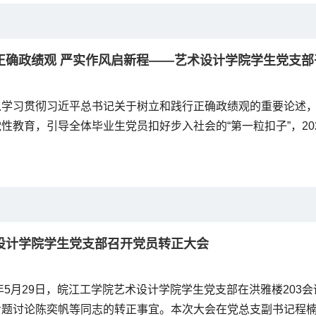
正确政绩观 严实作风启新程——艺术设计学院学生党支部
入学习贯彻习近平总书记关于树立和践行正确政绩观的重要论述
性教育，引导全体毕业生党员扣好步入社会的“第一粒扣子”，202
计学院学生党支部在霍里山校区第四社区召开2026届毕业生党
委书记、22级毕业班辅导员刘慧主持会议，党总支副书记程楠楠
体毕业生党员参加会议。...
设计学院学生党支部召开党员转正大会
6年5月29日，皖江工学院艺术设计学院学生党支部在洪雅楼203
专题讨论陈奕帆等同志的转正事宜。本次大会在党总支副书记程