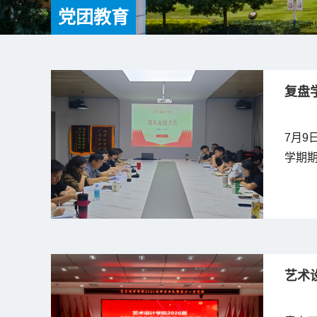
党团教育
复盘学
7月9
学期期
艺术