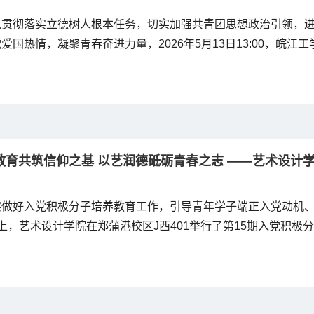
入贯彻落实立德树人根本任务，切实加强共青团思想政治引领，
爱国热情，凝聚青春奋进力量，2026年5月13日13:00，皖江
105报告厅隆重举行2026年上半年新发展团员入团仪式。学院
分团委书记刘慧出席活动，学生党员代表、学生分团委全体成员
新发展团员共同参加本次仪式。仪式由学院分团委组织委员康文雅
教育共筑信仰之基 以艺润德砥砺青春之志 ——艺术设计
实做好入党积极分子培养教育工作，引导青年学子端正入党动机、
上，艺术设计学院在郑蒲港校区J西401举行了第15期入党积极
学生党支部书记吴语嫣作开班动员并讲授第一堂理论课，全体大
培训。...