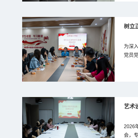
树立
为深
党员党
艺术设
分团
嫣、全
艺术
202
会，