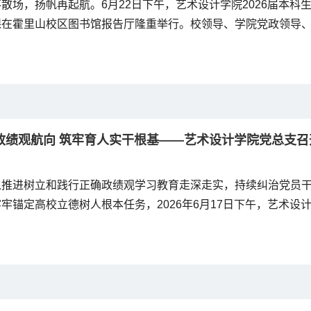
散场，扬帆再起航。6月22日下午，艺术设计学院2026届本科
在霍里山校区图书馆报告厅隆重举行。校领导、学院党政领导、全
齐聚一堂，共同见证这一庄严而温馨的时刻。典礼由学院党总支书
政绩观航向 筑牢育人实干根基——艺术设计学院党总支
入推进树立和践行正确政绩观学习教育走深走实，持续纠治党员
牢锚定高校立德树人根本任务，2026年6月17日下午，艺术设
03会议室召开树立和践行正确政绩观案例剖析思想交流会。会议
持，党委委员、副校长朱建芬莅临现场指导，学院全体党总支委
会议。...