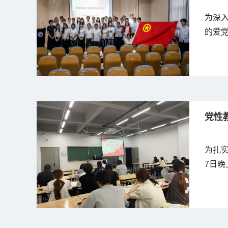
为深
的爱党
洪雅楼
楠、
及全体
党性
为扎
7日晚
学院
子参加