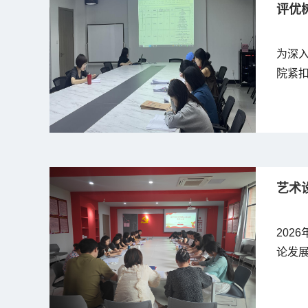
评优
为深入
院紧扣
月12
“一
学，全
艺术
202
论发
主持。.