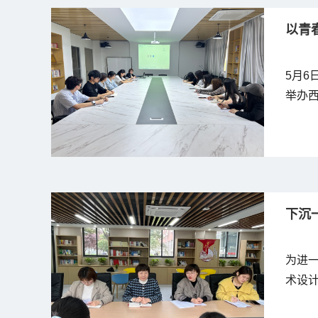
以青
5月6
举办西
员、
上线
展与青
下沉
为进
术设
讨”