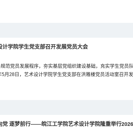
支部全体党员参会，会议由党支部书记吴语嫣主持。...
设计学院学生党支部召开发展党员大会
格规范党员发展程序，夯实基层党组织建设基础，充实学生党员
6年5月28日，艺术设计学院学生党支部在洪雅楼党员活动室召开
支副书记程楠楠莅临现场指导工作，学生党支部全体党员参会，
吴语嫣主持。...
向党 逐梦前行——皖江工学院艺术设计学院隆重举行202