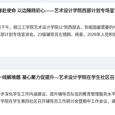
春赴使命 以边陲践初心——艺术设计学院西部计划专场宣
日下午，皖江工学院艺术设计学院以“到西部去，到祖国最需要的
部计划专场宣讲会。23级辅导员左镜鸥、杨星，2026年入党
学生党员代表参加活动。会议由学院学生党支部书记吴语嫣主持
下联动形式，邀请优秀校友分享志愿服务经历，助力学子明晰职
年成长同频共振。...
一线解难题 凝心聚力促提升—艺术设计学院在学生社区
一步深化学生工作内涵建设，提升辅导员队伍的教育管理服务水平
计学院在学生第四社区召开辅导员工作研讨会暨期中工作会议，通
的形式，精准把脉学生成长需求，共谋育人工作高质量发展新篇章