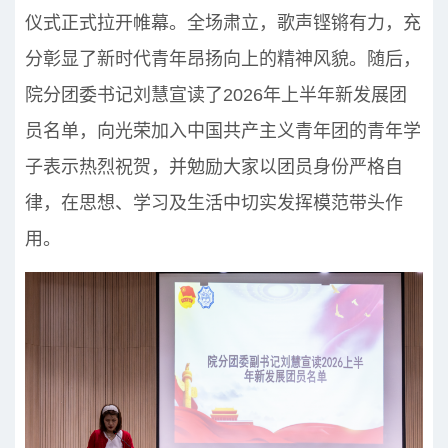
仪式正式拉开帷幕。全场肃立，歌声铿锵有力，充
分彰显了新时代青年昂扬向上的精神风貌。随后，
院分团委书记刘慧宣读了2026年上半年新发展团
员名单，向光荣加入中国共产主义青年团的青年学
子表示热烈祝贺，并勉励大家以团员身份严格自
律，在思想、学习及生活中切实发挥模范带头作
用。