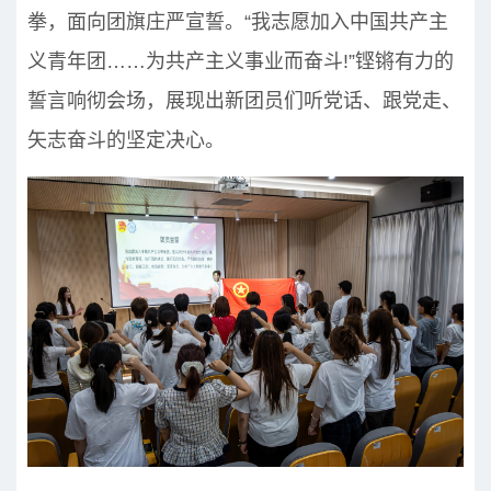
拳，面向团旗庄严宣誓。“我志愿加入中国共产主
义青年团……为共产主义事业而奋斗!”铿锵有力的
誓言响彻会场，展现出新团员们听党话、跟党走、
矢志奋斗的坚定决心。