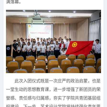
满落幕。
此次入团仪式既是一次庄严的政治启蒙，也是
一堂生动的思想教育课，进一步增强了新团员的荣
誉感、责任感与归属感，夯实了学院共青团基层组
织建设。下一步，艺术设计学院将持续强化青年思