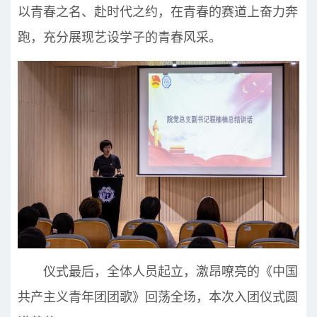
以青春之名、赴时代之约，在青春的赛道上奋力奔
跑，充分展现艺设学子的青春风采。
仪式最后，全体人员起立，激昂嘹亮的《中国
共产主义青年团团歌》回荡全场，本次入团仪式圆