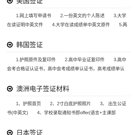
美国签证
1.网上填写申请书 2.一份英文的个人陈述 3.大学
在读证明中英文件 4.大学在读成绩单中英文原件 5.两
份英文推荐信 6.2张近期6个月内的51mmx51mm正方形
白.....
韩国签证
1.护照原件及复印件 2.高中毕业证复印件 3.高中
会考合格证认证书，高中会考成绩单认证书，高考成绩单认
证 书中任选一项 4.身份证复印件(全家成员) 5.照片
(5.....
澳洲电子签证材料
1、护照首页 2、2寸白底护照照片 3、 出生公证
书(中英文) 4、学校录取通知书即offer(语言+主课部
分) 5、ECOE(学费支付后的学校签发的确认入学信)
6、雅.....
日本签证