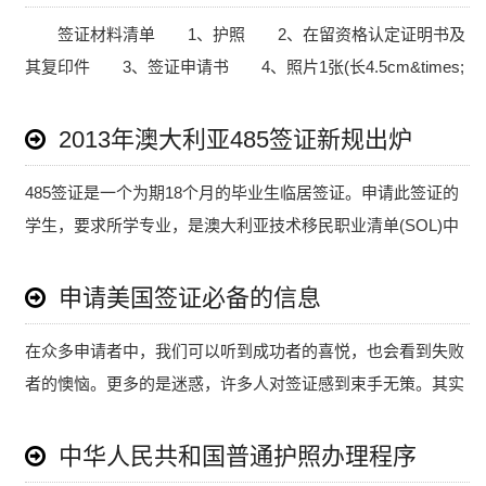
签证材料清单 1、护照 2、在留资格认定证明书及
其复印件 3、签证申请书 4、照片1张(长4.5cm&times;
宽3.5cm~4.5cm) 5、户口簿复印件(户口簿各栏必须与
现.....
2013年澳大利亚485签证新规出炉
485签证是一个为期18个月的毕业生临居签证。申请此签证的
学生，要求所学专业，是澳大利亚技术移民职业清单(SOL)中
所罗列的专业，并且该职业必须是60分，或50分提名职
业。.....
申请美国签证必备的信息
在众多申请者中，我们可以听到成功者的喜悦，也会看到失败
者的懊恼。更多的是迷惑，许多人对签证感到束手无策。其实
只要我们掌握了签证原则、注意事项和技巧，就可以多一份信
息少一点烦恼。.....
中华人民共和国普通护照办理程序