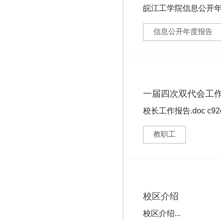
皖江工学院信息公开年报（
根据《高等学校信息公
信息公开年度报告
一届四次双代会工
校长工作报告.doc c92cd6
(21.92 KB) ...
教职工
校区介绍
校区介绍...