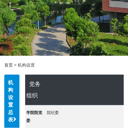
首页
> 机构设置
机
党务
构
组织
设
置
总
学院院党
院纪委
表
委