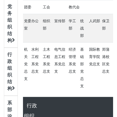
党
团委
工会
教代会
务
组
党委办公
组织
宣传部
学工
统
人武部
保卫
织
室
部
部
战
部
结
部
构
机
水利
土木
电气信
经济
基
国际教
郑蒲
行
关
工程
工程
息工程
管理
础
育学院
港校
政
党
系党
系党
系党总
系党
部
党总支
区党
组
总
总支
总支
支
总支
党
总支
织
支
总
结
支
构
系
行政
部
组织
设