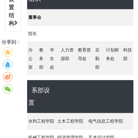
置
结
董事会
构
院长
分享到：
办
教
学
人力资
教育督
后
计划财
科技
公
务
生
源部
导处
勤
务处
部
室
部
处
部
系部设
置
水利工程学院
土木工程学院
电气信息工程学院
机械工程学院
经济管理学院
艺术设计学院