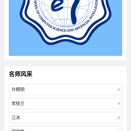
名师风采
许精明
常桂兰
江冰