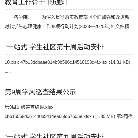
教育工作骨干”的通知
各学院： 为深入贯彻落实教育部《全面加强和改进新
时代学生心理健康工作专项行动计划(2023—2025年)》文件精
神，进一步强化我校心理朋辈队伍建设，总结推广大学生心.....
“一站式”学生社区第十周活动安排
10.xlsx 47b13ddbaae014b9b586c14510193d4f.xlsx (14.31 KB)
.....
第9周学风巡查结果公示
第9周班级巡查结果.xlsx
cbb15568d961440b9414ea66fd67695e.xlsx (11.85 MB) 第9周宿
舍巡查结果.xlsx b44e7209b42bc94441356bd65d06e660.xlsx
.....
“一站式”学生社区第九周活动安排