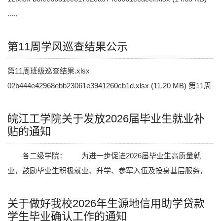
.....
第11周学风巡查结果公示
第11周班级巡查结果.xlsx
02b444e42968ebb23061e3941260cb1d.xlsx (11.20 MB) 第11周
宿舍巡查结果.xlsx
1783b6384010e5fa1d8c143b0d2c1078.xls.....
皖江工学院关于发放2026届毕业生就业补
贴的通知
各二级学院： 为进一步促进2026届毕业生高质量就
业，鼓励毕业生积极就业、升学、参军入伍及投身基层服务，
学校决定实施就业补贴，具体办法如下： 一、申请条
件 1.申请人.....
关于做好我校2026年生源地信用助学贷款
学生毕业确认工作的通知