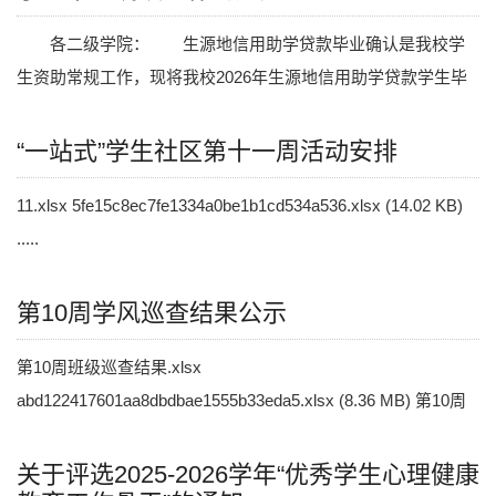
各二级学院： 生源地信用助学贷款毕业确认是我校学
生资助常规工作，现将我校2026年生源地信用助学贷款学生毕
业确认相关工作通知如下： 为保证借款学生毕业后顺利还
款，各.....
“一站式”学生社区第十一周活动安排
11.xlsx 5fe15c8ec7fe1334a0be1b1cd534a536.xlsx (14.02 KB)
.....
第10周学风巡查结果公示
第10周班级巡查结果.xlsx
abd122417601aa8dbdbae1555b33eda5.xlsx (8.36 MB) 第10周
宿舍巡查结果.xlsx a3cf2021d18c60fedf33b2b6fe10ca57.xlsx.....
关于评选2025-2026学年“优秀学生心理健康