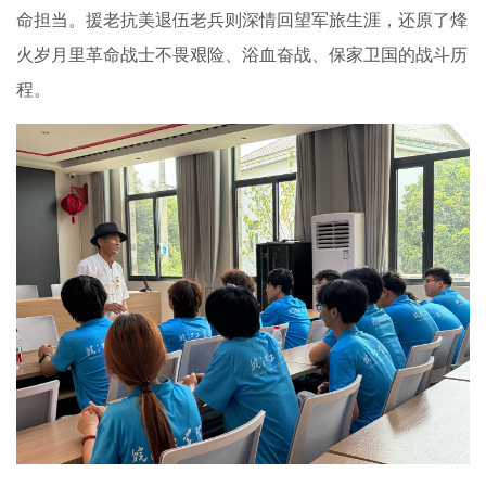
命担当。援老抗美退伍老兵则深情回望军旅生涯，还原了烽
火岁月里革命战士不畏艰险、浴血奋战、保家卫国的战斗历
程。