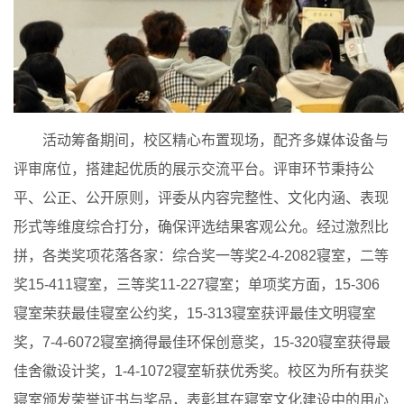
活动筹备期间，校区精心布置现场，配齐多媒体设备与
评审席位，搭建起优质的展示交流平台。评审环节秉持公
平、公正、公开原则，评委从内容完整性、文化内涵、表现
形式等维度综合打分，确保评选结果客观公允。经过激烈比
拼，各类奖项花落各家：综合奖一等奖2-4-2082寝室，二等
奖15-411寝室，三等奖11-227寝室；单项奖方面，15-306
寝室荣获最佳寝室公约奖，15-313寝室获评最佳文明寝室
奖，7-4-6072寝室摘得最佳环保创意奖，15-320寝室获得最
佳舍徽设计奖，1-4-1072寝室斩获优秀奖。校区为所有获奖
寝室颁发荣誉证书与奖品，表彰其在寝室文化建设中的用心