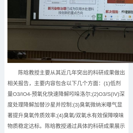
陈晗教授主要从其近几年突出的科研成果做出
相关报告，主要内容包含以下几个方面：(1)低剂
量O3/IO4-预氧化快速降解吲哚洛尔;(2)O3/S(IV)深
度处理降解加替沙星并控制;(3)臭氧微纳米曝气显
著提升臭氧传质效率;(4)臭氧/双氧水有效保障嗅味
物质稳定达标。陈晗教授通过具体的科研成果展示