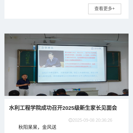
议室召开新学期全体教
查看更多+
职工大会,李冠华书记主
持了会议。
首先，胡明院长代
表学院，祝愿全体教职
工教师节快乐。随后，
他传达了学...
水利工程学院成功召开2025级新生家长见面会
2025-09-08 20:36:26
秋阳杲杲，金风送