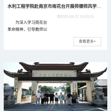
水利工程学院赴南京市雨花台开展师德师风学习活动
2025-08-22 10:43:10
为深入学习雨花台
革命精神，引导教师以
英烈为榜样锤炼师德修
查看更多+
养，8月19日，水利水电
工程教研室前往南京雨
花台烈士陵园展开了一
场以“以英烈为镜・做
&lsquo;四有&rsquo;好...