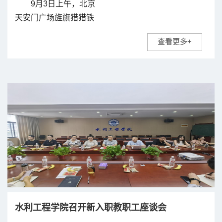
9月3日上午，北京
天安门广场旌旗猎猎铁
甲奔流，纪念中国人民
查看更多+
抗日战争暨世界反法西
斯战争胜利80周年阅兵
仪式隆重举行。水利工
程学院党总支组织师生
于水木楼西502集中观
礼，共...
水利工程学院召开新入职教职工座谈会