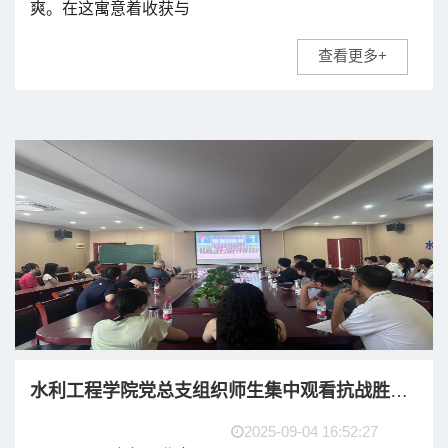
爽。在这寓意着收获与
希望的季节，水利工程
查看更多+
学院迎来了2025级新
生。为架起家校沟通桥
梁，凝聚育人合力，9月
6日下午，学院于郑蒲港
校区B102教室举行了
2025级新生家...
水利工程学院党总支组织师生集中观看抗战胜利80周年阅兵活动
2025-09-04 16:52:27