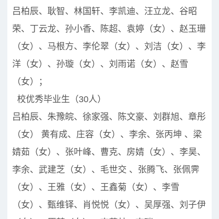
吕柏辰、耿智、林国轩、李凯迪、汪立龙、谷昭
荣、丁云龙、孙小香、陈超、袁婷（女）、赵玉珊
（女）、马根方、李伦翠（女）、刘洁（女）、李
洋（女）、孙璇（女）、刘雨诺（女）、赵雪
（女）；
校优秀毕业生（30人）
吕柏辰、朱豫皖、徐家强、陈文豪、刘群旭、章彤
（女） 黄有成、庄容（女）、李余、张丙坤 、梁
婧茹（女）、张叶峰、曹克、房婧（女）、李昊、
李余、武建芝（女）、毛世交 、张腾飞、张佩霁
（女）、王雅（女）、王鑫菊（女）、李雪
（女）、甄维铎、肖悦悦（女）、吴厚强、刘子伊